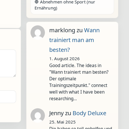
🛑 Abnehmen ohne Sport (nur
Ernährung)
marklong
zu
Wann
trainiert man am
besten?
1. August 2026
Good article. The ideas in
"Wann trainiert man besten?
Der optimale
Trainingszeitpunkt." connect
well with what I have been
researching…
Jenny
zu
Body Deluxe
25. Mai 2025
Die haben so toll geholfen und