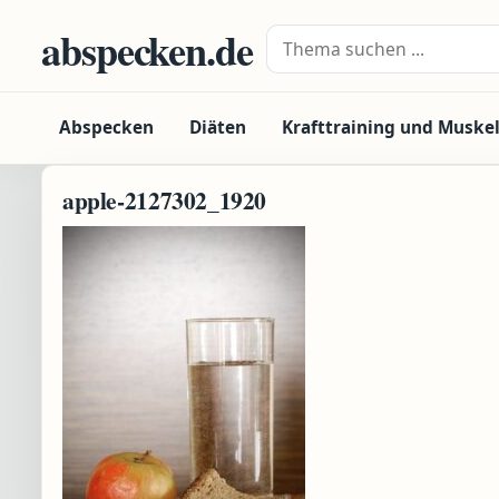
Zum Inhalt springen
abspecken.de
Suche nach:
Abspecken
Diäten
Krafttraining und Muske
apple-2127302_1920