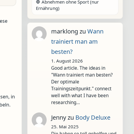
🛑 Abnehmen ohne Sport (nur
Ernährung)
iese
marklong
zu
Wann
trainiert man am
besten?
1. August 2026
Good article. The ideas in
"Wann trainiert man besten?
Der optimale
Trainingszeitpunkt." connect
well with what I have been
sen, in
researching…
beln.
Jenny
zu
Body Deluxe
25. Mai 2025
Die haben so toll geholfen und