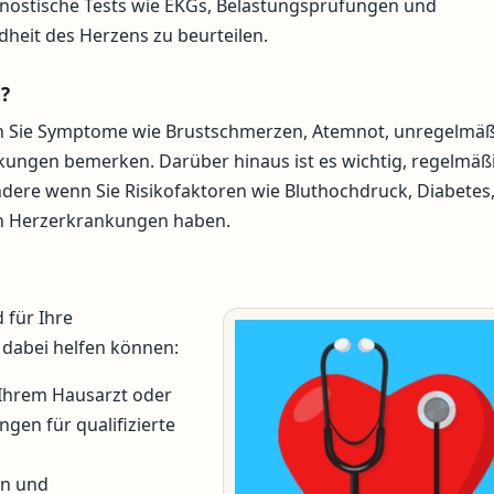
agnostische Tests wie EKGs, Belastungsprüfungen und
eit des Herzens zu beurteilen.
n?
enn Sie Symptome wie Brustschmerzen, Atemnot, unregelmä
ungen bemerken. Darüber hinaus ist es wichtig, regelmäß
re wenn Sie Risikofaktoren wie Bluthochdruck, Diabetes
von Herzerkrankungen haben.
 für Ihre
n dabei helfen können:
 Ihrem Hausarzt oder
gen für qualifizierte
en und