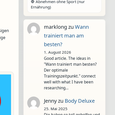
🛑 Abnehmen ohne Sport (nur
Ernährung)
marklong
zu
Wann
ßigen
trainiert man am
ige
besten?
,
1. August 2026
Good article. The ideas in
"Wann trainiert man besten?
Der optimale
Trainingszeitpunkt." connect
well with what I have been
researching…
Jenny
zu
Body Deluxe
25. Mai 2025
Die haben so toll geholfen und