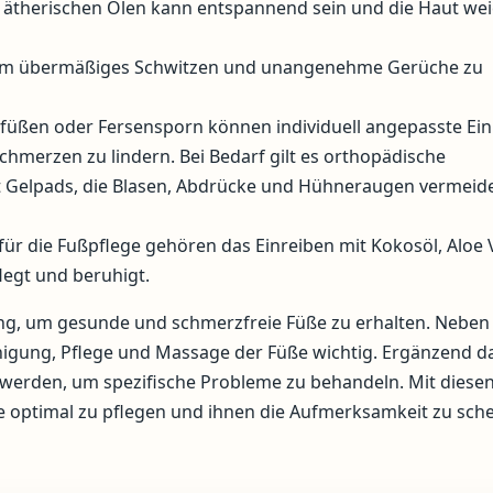
 ätherischen Ölen kann entspannend sein und die Haut we
 um übermäßiges Schwitzen und unangenehme Gerüche zu
tfüßen oder Fersensporn können individuell angepasste Ei
Schmerzen zu lindern. Bei Bedarf gilt es orthopädische
t Gelpads, die Blasen, Abdrücke und Hühneraugen vermeid
für die Fußpflege gehören das Einreiben mit Kokosöl, Aloe 
legt und beruhigt.
ung, um gesunde und schmerzfreie Füße zu erhalten. Neben
inigung, Pflege und Massage der Füße wichtig. Ergänzend d
erden, um spezifische Probleme zu behandeln. Mit diesen
ße optimal zu pflegen und ihnen die Aufmerksamkeit zu sch