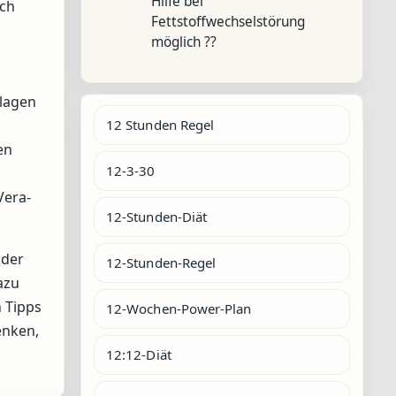
Hilfe bei
ich
Fettstoffwechselstörung
möglich ??
nlagen
12 Stunden Regel
en
12-3-30
Vera-
12-Stunden-Diät
 der
12-Stunden-Regel
azu
 Tipps
12-Wochen-Power-Plan
enken,
12:12-Diät