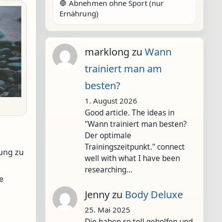
🛑 Abnehmen ohne Sport (nur
Ernährung)
marklong
zu
Wann
trainiert man am
besten?
1. August 2026
Good article. The ideas in
"Wann trainiert man besten?
Der optimale
Trainingszeitpunkt." connect
ung zu
well with what I have been
researching…
e
Jenny
zu
Body Deluxe
25. Mai 2025
Die haben so toll geholfen und