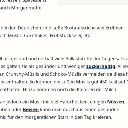
etc. essen. Spätestens
h auch Morgenmuffel
 bei den Deutschen sind süße Brotaufstriche wie Erdbeer-
 Müslis, Cornflakes, Frühstückseier, etc.
lt als gesund und enthält viele Ballaststoffe. Im Gegensatz 
kes gelten sie als gesünder und weniger
zuckerhaltig
. Alle
man Crunchy-Müslis und Schoko-Müslis vermeiden da diese 
ker enthalten. So können die süßen Müslis gut 450 kcal auf 
nthalten. Hinzu kommen noch die Kalorien der Milch.
n jedoch ein Müsli mit viel Haferflocken, einigen
Nüssen
,
uben oder
Beeren
kann man durchaus einen gesunden
ix für den morgentlichen Start in den Tag kreieren.