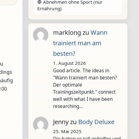
🛑 Abnehmen ohne Sport (nur
Ernährung)
marklong
zu
Wann
trainiert man am
besten?
1. August 2026
zu
Good article. The ideas in
rdings
"Wann trainiert man besten?
häufig
Der optimale
100
Trainingszeitpunkt." connect
well with what I have been
researching…
Jenny
zu
Body Deluxe
25. Mai 2025
Die haben so toll geholfen und