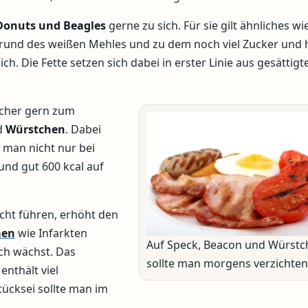
Donuts und Beagles
gerne zu sich. Für sie gilt ähnliches wi
fgrund des weißen Mehles und zu dem noch viel Zucker und 
h. Die Fette setzen sich dabei in erster Linie aus gesättigt
icher gern zum
d
Würstchen
. Dabei
ie man nicht nur bei
 und gut 600 kcal auf
icht führen, erhöht den
men
wie Infarkten
Auf Speck, Beacon und Würstc
ch wächst. Das
sollte man morgens verzichten
enthält viel
tücksei sollte man im