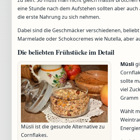
zu sein. So muss man nicht gleich massiv Brötchen 
eine Stunde nach dem Aufstehen sollten aber auc
die erste Nahrung zu sich nehmen.
Dabei sind die Geschmäcker verschiedenen, beliebt
Marmelade oder Schokocremes wie Nutella, aber auch
Die beliebten Frühstücke im Detail
Müsli
gi
Cornfla
sollte 
viel Zuc
Gramm e
Wählt ma
Weintra
Müsli ist die gesunde Alternative zu
Energiem
Cornflakes.