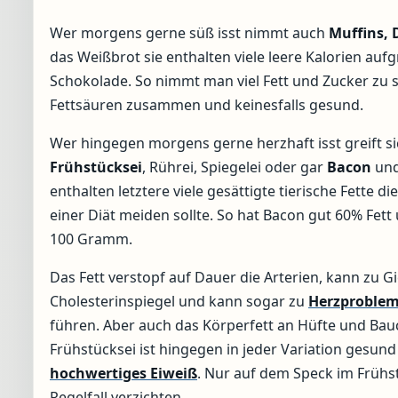
Wer morgens gerne süß isst nimmt auch
Muffins, 
das Weißbrot sie enthalten viele leere Kalorien au
Schokolade. So nimmt man viel Fett und Zucker zu sic
Fettsäuren zusammen und keinesfalls gesund.
Wer hingegen morgens gerne herzhaft isst greift s
Frühstücksei
, Rührei, Spiegelei oder gar
Bacon
un
enthalten letztere viele gesättigte tierische Fette d
einer Diät meiden sollte. So hat Bacon gut 60% Fett
100 Gramm.
Das Fett verstopf auf Dauer die Arterien, kann zu G
Cholesterinspiegel und kann sogar zu
Herzproble
führen. Aber auch das Körperfett an Hüfte und Bau
Frühstücksei ist hingegen in jeder Variation gesund 
hochwertiges Eiweiß
. Nur auf dem Speck im Frühs
Regelfall verzichten.