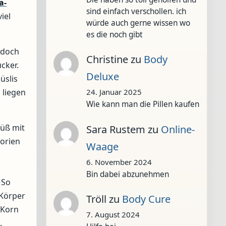
a-
sind einfach verschollen. ich
iel
würde auch gerne wissen wo
es die noch gibt
edoch
Christine
zu
Body
cker.
Deluxe
üslis
 liegen
24. Januar 2025
Wie kann man die Pillen kaufen
süß mit
Sara Rustem
zu
Online-
lorien
Waage
6. November 2024
Bin dabei abzunehmen
 So
 Körper
Tröll
zu
Body Cure
 Korn
7. August 2024
.