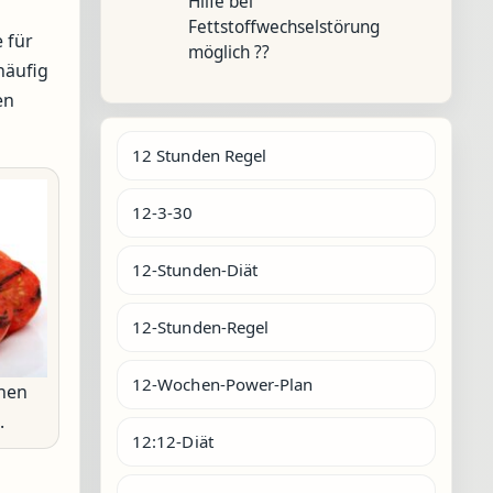
Hilfe bei
Fettstoffwechselstörung
e für
möglich ??
häufig
en
12 Stunden Regel
12-3-30
12-Stunden-Diät
12-Stunden-Regel
12-Wochen-Power-Plan
hen
.
12:12-Diät