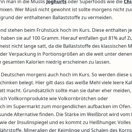
nn man in die Müslis
Joghurts
oder Superfoods wie die
Chi
ixen. Wer Müsli nicht gewohnt ist sollte morgens nicht zuv
und der enthaltenen Ballaststoffe zu vermeiden.
 und stehen beim Frühstück hoch im Kurs. Diese enthalten j
 haben sie auf 100 Gramm. Hierauf entfallen gut 81% auf Zu
ist nicht lange satt, da die Ballaststoffe des klassischen M
f der Verpackung in Portionsgrößen an die weit unter denen
 gesamten Kalorien niedrig erscheinen zu lassen.
 Deutschen morgens auch hoch im Kurs. So werden diese 
hinken belegt. Hier gilt dass das weiße Mehl viele leere Ka
att macht. Grundsätzlich sollte man sie daher eher meiden,
n sich Vollkornprodukte wie Volkornbrötchen oder
auch im Supermarkt zum morgendlichen aufbacken im Ofen.
unde Alternative finden. Die Stärke im Weißbrot wird vom
sowie der Insulinspiegel und es kommt zu Heißhunger. Volles
Nährstoffe, Mineralien der Keimlinge und Schalen des Korns