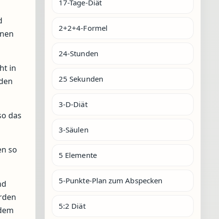
17-Tage-Diät
d
2+2+4-Formel
inen
24-Stunden
ht in
25 Sekunden
 den
3-D-Diät
so das
3-Säulen
en so
5 Elemente
5-Punkte-Plan zum Abspecken
nd
erden
5:2 Diät
 dem