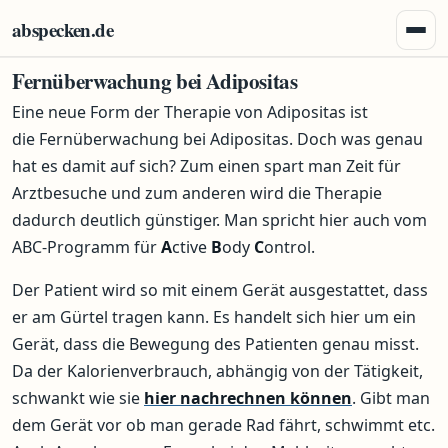
Zum Inhalt springen
abspecken.de
Menü 
Fernüberwachung bei Adipositas
Eine neue Form der Therapie von Adipositas ist
die Fernüberwachung bei Adipositas. Doch was genau
hat es damit auf sich? Zum einen spart man Zeit für
Arztbesuche und zum anderen wird die Therapie
dadurch deutlich günstiger. Man spricht hier auch vom
ABC-Programm für
A
ctive
B
ody
C
ontrol.
Der Patient wird so mit einem Gerät ausgestattet, dass
er am Gürtel tragen kann. Es handelt sich hier um ein
Gerät, dass die Bewegung des Patienten genau misst.
Da der Kalorienverbrauch, abhängig von der Tätigkeit,
schwankt wie sie
hier nachrechnen können
. Gibt man
dem Gerät vor ob man gerade Rad fährt, schwimmt etc.