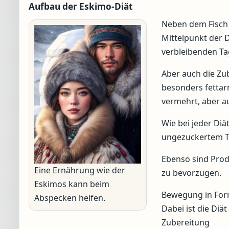
Aufbau der Eskimo-Diät
Neben dem Fisch 
Mittelpunkt der D
verbleibenden T
Aber auch die Zub
besonders fettar
vermehrt, aber a
Wie bei jeder Diä
ungezuckertem Te
Ebenso sind Prod
Eine Ernährung wie der
zu bevorzugen.
Eskimos kann beim
Bewegung in Form 
Abspecken helfen.
Dabei ist die Diät
Zubereitung