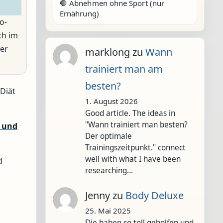
🛑 Abnehmen ohne Sport (nur
Ernährung)
o-
ch im
der
marklong
zu
Wann
trainiert man am
besten?
 Diät
1. August 2026
Good article. The ideas in
"Wann trainiert man besten?
- und
Der optimale
Trainingszeitpunkt." connect
well with what I have been
d
researching…
Jenny
zu
Body Deluxe
25. Mai 2025
Die haben so toll geholfen und