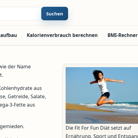
Suchen
laufbau
Kalorienverbrauch berechnen
BMI-Rechner
 wie der Name
t.
Kohlenhydrate aus
e, Getreide, Salate,
ega-3-Fette aus
 gemieden.
Die Fit For Fun Diät setzt auf
Ernährung, Sport und Entspan