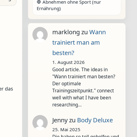
🛑 Abnehmen ohne Sport (nur
Ernährung)
marklong
zu
Wann
trainiert man am
besten?
1. August 2026
Good article. The ideas in
"Wann trainiert man besten?
Der optimale
er das
Trainingszeitpunkt." connect
well with what I have been
researching…
Jenny
zu
Body Deluxe
25. Mai 2025
Die haben so toll geholfen und