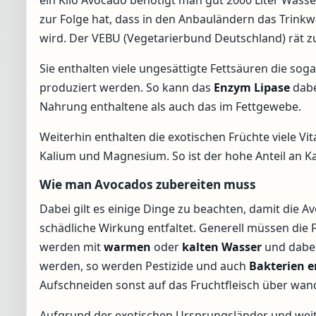
ein Kilo Avocado benötigt man gut 2000 Liter Wasse
zur Folge hat, dass in den Anbauländern das Trink
wird. Der VEBU (Vegetarierbund Deutschland) rät zu
Sie enthalten viele ungesättigte Fettsäuren die s
produziert werden. So kann das
Enzym
Lipase
dabe
Nahrung enthaltene als auch das im Fettgewebe.
Weiterhin enthalten die exotischen Früchte viele Vit
Kalium und Magnesium. So ist der hohe Anteil an Ka
Wie man Avocados zubereiten muss
Dabei gilt es einige Dinge zu beachten, damit die A
schädliche Wirkung entfaltet. Generell müssen die
werden mit
warmen
oder
kalten Wasser
und dabe
werden, so werden Pestizide und auch
Bakterien
e
Aufschneiden sonst auf das Fruchtfleisch über wan
Aufgrund der exotischen Ursprungsländer und wei