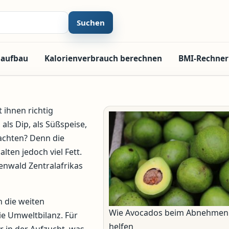
Suchen
laufbau
Kalorienverbrauch berechnen
BMI-Rechner
 ihnen richtig
als Dip, als Süßspeise,
achten? Denn die
lten jedoch viel Fett.
nwald Zentralafrikas
h die weiten
Wie Avocados beim Abnehmen
ie Umweltbilanz. Für
helfen