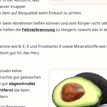
r in der Aufzucht, was
wasser knapper
 dem auf Bioqualität beim Einkauf zu achten.
ogar beim Abnehmen helfen können und vom Körper nicht sel
i helfen die
Fettverbrennung
zu steigern, sowohl das in d
amine wie B, E, K und Provitamin A sowie Mineralstoffe wie 
lium gut für das Herz.
vocado keine
 Früchte gut gewaschen
i gut
abgeschrubbt
ntfernt
die beim
dern.
ten Reisewege