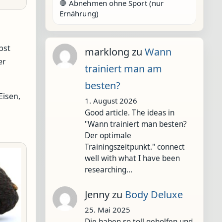
🛑 Abnehmen ohne Sport (nur
Ernährung)
bst
marklong
zu
Wann
er
trainiert man am
besten?
Eisen,
1. August 2026
Good article. The ideas in
"Wann trainiert man besten?
Der optimale
Trainingszeitpunkt." connect
well with what I have been
researching…
Jenny
zu
Body Deluxe
25. Mai 2025
Die haben so toll geholfen und