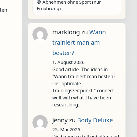
🛑 Abnehmen ohne Sport (nur
Ernährung)
ten
marklong
zu
Wann
trainiert man am
besten?
1. August 2026
Good article. The ideas in
"Wann trainiert man besten?
Der optimale
Trainingszeitpunkt." connect
well with what I have been
researching…
Jenny
zu
Body Deluxe
25. Mai 2025
Die haben so toll geholfen und