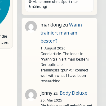
🛑 Abnehmen ohne Sport (nur
Ernährung)
marklong
zu
Wann
trainiert man am
 die
besten?
ätzen.
1. August 2026
Good article. The ideas in
"Wann trainiert man besten?
Der optimale
Trainingszeitpunkt." connect
well with what I have been
researching…
Jenny
zu
Body Deluxe
25. Mai 2025
Die haben so toll geholfen und