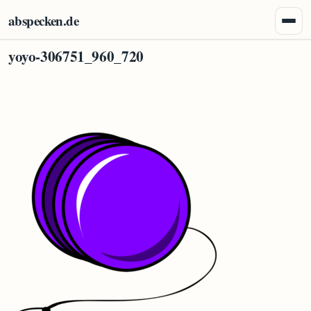
Zum Inhalt springen
abspecken.de
Menü 
yoyo-306751_960_720