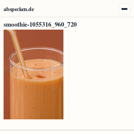
Zum Inhalt springen
abspecken.de
Menü 
smoothie-1055316_960_720