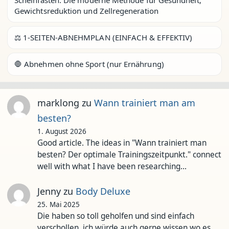
Scheinfasten: Die moderne Methode für Gesundheit,
Gewichtsreduktion und Zellregeneration
⚖️ 1-SEITEN-ABNEHMPLAN (EINFACH & EFFEKTIV)
🛑 Abnehmen ohne Sport (nur Ernährung)
marklong
zu
Wann trainiert man am
besten?
1. August 2026
Good article. The ideas in "Wann trainiert man
besten? Der optimale Trainingszeitpunkt." connect
well with what I have been researching…
Jenny
zu
Body Deluxe
25. Mai 2025
Die haben so toll geholfen und sind einfach
verschollen. ich würde auch gerne wissen wo es