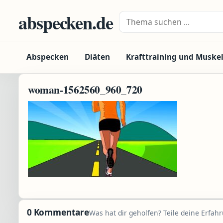
Zum Inhalt springen
abspecken.de
Suche nach:
Abspecken
Diäten
Krafttraining und Muske
woman-1562560_960_720
0 Kommentare
Was hat dir geholfen? Teile deine Erfah