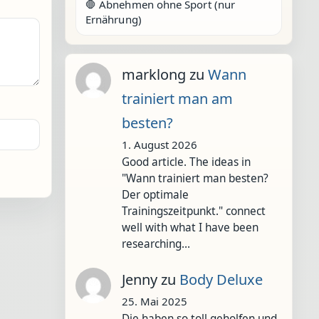
🛑 Abnehmen ohne Sport (nur
Ernährung)
marklong
zu
Wann
trainiert man am
besten?
1. August 2026
Good article. The ideas in
"Wann trainiert man besten?
Der optimale
Trainingszeitpunkt." connect
well with what I have been
researching…
Jenny
zu
Body Deluxe
25. Mai 2025
Die haben so toll geholfen und