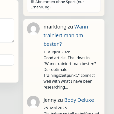
🛑 Abnehmen ohne Sport (nur
Ernährung)
marklong
zu
Wann
trainiert man am
besten?
1. August 2026
Good article. The ideas in
"Wann trainiert man besten?
Der optimale
Trainingszeitpunkt." connect
well with what I have been
researching…
Jenny
zu
Body Deluxe
25. Mai 2025
Die haben so toll geholfen und