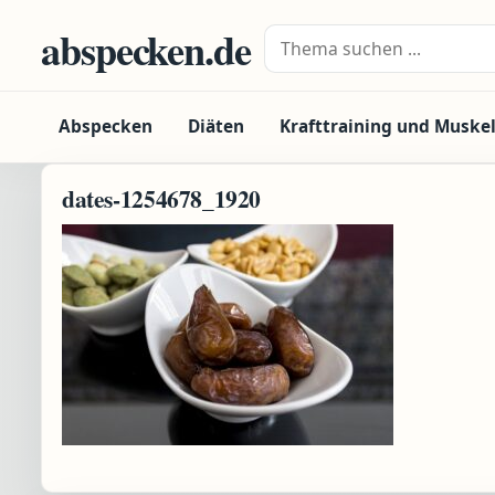
Zum Inhalt springen
abspecken.de
Suche nach:
Abspecken
Diäten
Krafttraining und Muske
dates-1254678_1920