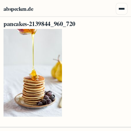
Zum Inhalt springen
abspecken.de
Menü 
pancakes-2139844_960_720