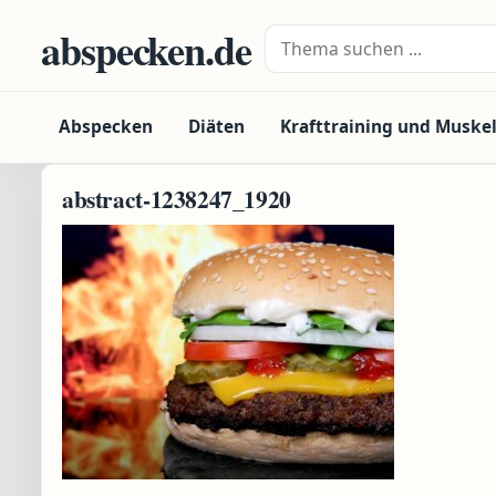
Zum Inhalt springen
abspecken.de
Suche nach:
Abspecken
Diäten
Krafttraining und Muske
abstract-1238247_1920