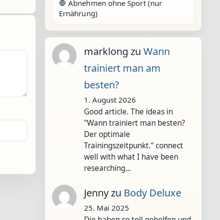
🛑 Abnehmen ohne Sport (nur
Ernährung)
marklong
zu
Wann
trainiert man am
besten?
1. August 2026
Good article. The ideas in
"Wann trainiert man besten?
Der optimale
Trainingszeitpunkt." connect
well with what I have been
researching…
Jenny
zu
Body Deluxe
25. Mai 2025
Die haben so toll geholfen und