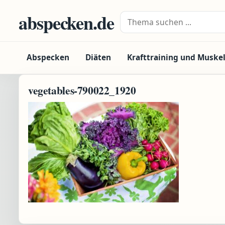
Zum Inhalt springen
abspecken.de
Suche nach:
Abspecken
Diäten
Krafttraining und Muske
vegetables-790022_1920