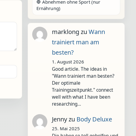
🛑 Abnehmen ohne Sport (nur
Ernährung)
marklong
zu
Wann
trainiert man am
besten?
1. August 2026
Good article. The ideas in
"Wann trainiert man besten?
Der optimale
Trainingszeitpunkt." connect
well with what I have been
researching…
Jenny
zu
Body Deluxe
25. Mai 2025
Die haben so toll geholfen und