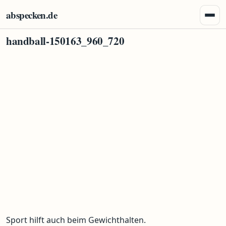
Zum Inhalt springen
abspecken.de
Menü 
handball-150163_960_720
Sport hilft auch beim Gewichthalten.