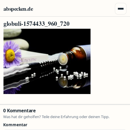
Zum Inhalt springen
abspecken.de
Menü 
globuli-1574433_960_720
0 Kommentare
Was hat dir geholfen? Teile deine Erfahrung oder deinen Tipp.
Kommentar