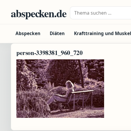
Zum Inhalt springen
abspecken.de
Suche nach:
Abspecken
Diäten
Krafttraining und Muske
person-3398381_960_720