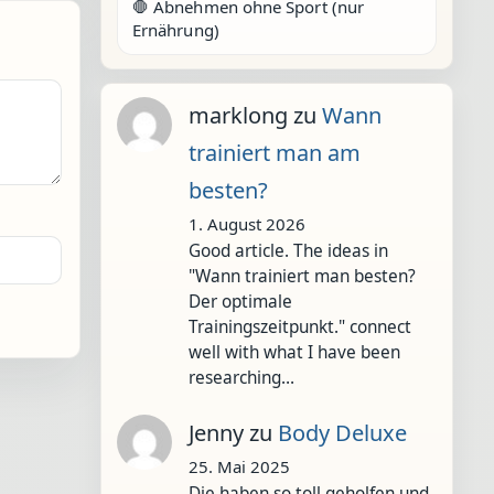
🛑 Abnehmen ohne Sport (nur
Ernährung)
marklong
zu
Wann
trainiert man am
besten?
1. August 2026
Good article. The ideas in
"Wann trainiert man besten?
Der optimale
Trainingszeitpunkt." connect
well with what I have been
researching…
Jenny
zu
Body Deluxe
25. Mai 2025
Die haben so toll geholfen und