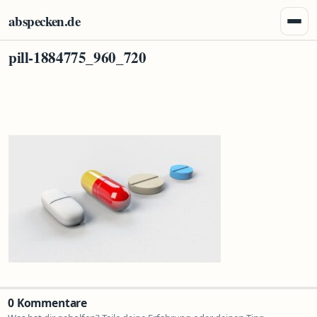
Zum Inhalt springen
abspecken.de
Menü 
pill-1884775_960_720
0 Kommentare