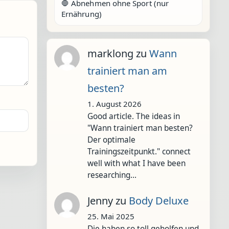
🛑 Abnehmen ohne Sport (nur
Ernährung)
marklong
zu
Wann
trainiert man am
besten?
1. August 2026
Good article. The ideas in
"Wann trainiert man besten?
Der optimale
Trainingszeitpunkt." connect
well with what I have been
researching…
Jenny
zu
Body Deluxe
25. Mai 2025
Die haben so toll geholfen und