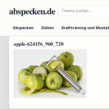
Zum Inhalt springen
abspecken.de
Suche nach:
Abspecken
Diäten
Krafttraining und Muske
apple-624156_960_720