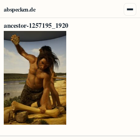
Zum Inhalt springen
abspecken.de
Menü 
ancestor-1257195_1920