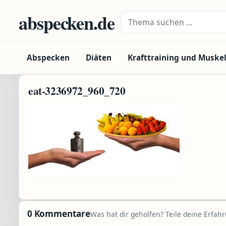
Zum Inhalt springen
abspecken.de
Suche nach:
Abspecken
Diäten
Krafttraining und Muske
eat-3236972_960_720
0 Kommentare
Was hat dir geholfen? Teile deine Erfah