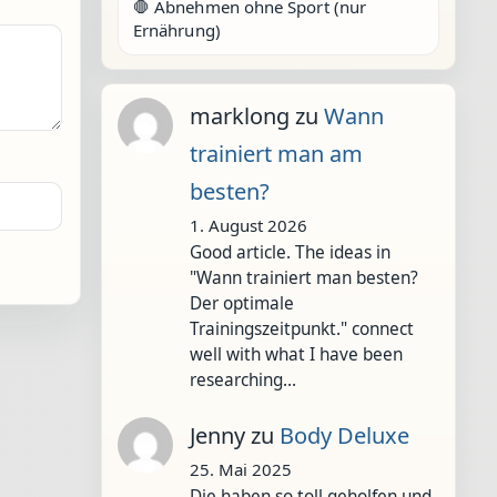
🛑 Abnehmen ohne Sport (nur
Ernährung)
marklong
zu
Wann
trainiert man am
besten?
1. August 2026
Good article. The ideas in
"Wann trainiert man besten?
Der optimale
Trainingszeitpunkt." connect
well with what I have been
researching…
Jenny
zu
Body Deluxe
25. Mai 2025
Die haben so toll geholfen und