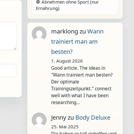
🛑 Abnehmen ohne Sport (nur
Ernährung)
marklong
zu
Wann
trainiert man am
besten?
1. August 2026
Good article. The ideas in
"Wann trainiert man besten?
Der optimale
Trainingszeitpunkt." connect
well with what I have been
researching…
Jenny
zu
Body Deluxe
25. Mai 2025
Die haben so toll geholfen und