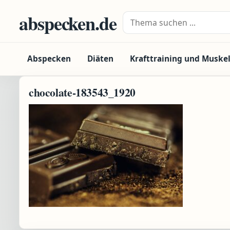
Zum Inhalt springen
abspecken.de
Suche nach:
Abspecken
Diäten
Krafttraining und Muske
chocolate-183543_1920