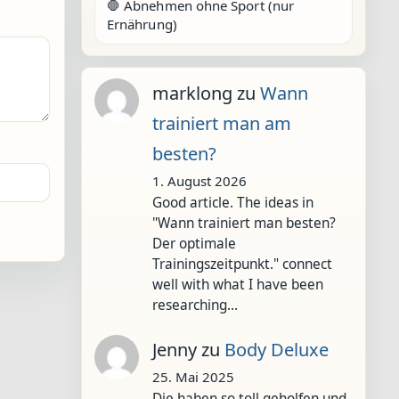
🛑 Abnehmen ohne Sport (nur
Ernährung)
marklong
zu
Wann
trainiert man am
besten?
1. August 2026
Good article. The ideas in
"Wann trainiert man besten?
Der optimale
Trainingszeitpunkt." connect
well with what I have been
researching…
Jenny
zu
Body Deluxe
25. Mai 2025
Die haben so toll geholfen und