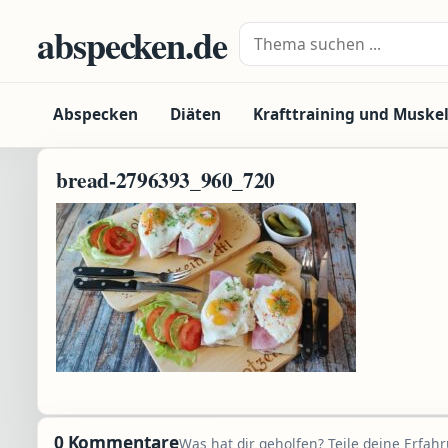
Zum Inhalt springen
abspecken.de
Suche nach:
Abspecken
Diäten
Krafttraining und Muske
bread-2796393_960_720
0 Kommentare
Was hat dir geholfen? Teile deine Erfah