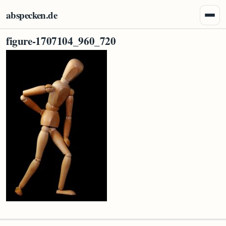
Zum Inhalt springen
abspecken.de
Menü 
figure-1707104_960_720