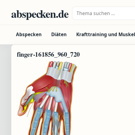
Zum Inhalt springen
abspecken.de
Suche nach:
Abspecken
Diäten
Krafttraining und Muske
finger-161856_960_720