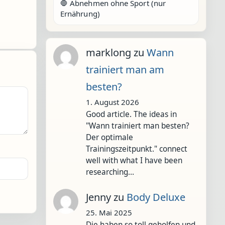
🛑 Abnehmen ohne Sport (nur
Ernährung)
marklong
zu
Wann
trainiert man am
besten?
1. August 2026
Good article. The ideas in
"Wann trainiert man besten?
Der optimale
Trainingszeitpunkt." connect
well with what I have been
researching…
Jenny
zu
Body Deluxe
25. Mai 2025
Die haben so toll geholfen und