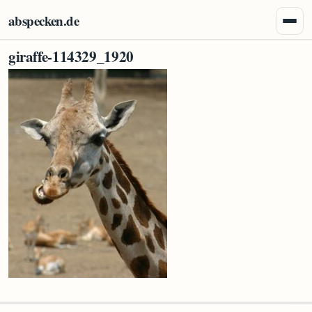
Zum Inhalt springen
abspecken.de
Menü 
giraffe-114329_1920