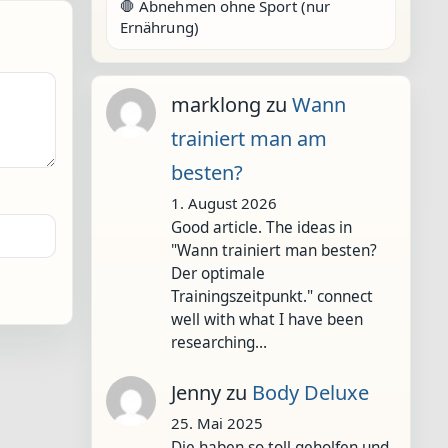
🛑 Abnehmen ohne Sport (nur
Ernährung)
marklong
zu
Wann
trainiert man am
besten?
1. August 2026
Good article. The ideas in
"Wann trainiert man besten?
Der optimale
Trainingszeitpunkt." connect
well with what I have been
researching…
Jenny
zu
Body Deluxe
25. Mai 2025
Die haben so toll geholfen und