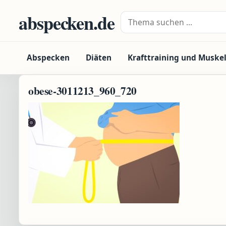
Zum Inhalt springen
abspecken.de
Suche nach:
Abspecken
Diäten
Krafttraining und Muske
obese-3011213_960_720