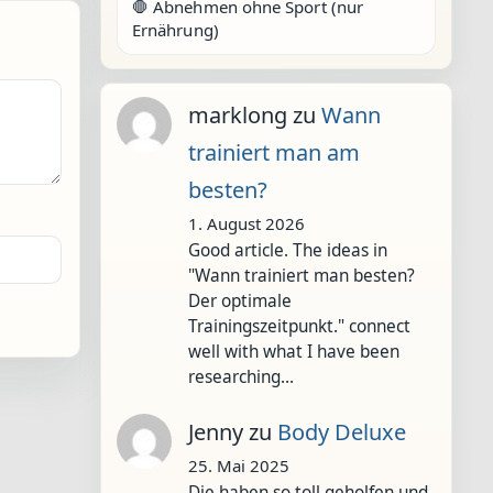
🛑 Abnehmen ohne Sport (nur
Ernährung)
marklong
zu
Wann
trainiert man am
besten?
1. August 2026
Good article. The ideas in
"Wann trainiert man besten?
Der optimale
Trainingszeitpunkt." connect
well with what I have been
researching…
Jenny
zu
Body Deluxe
25. Mai 2025
Die haben so toll geholfen und