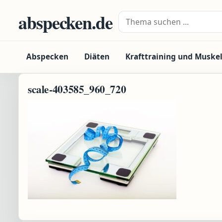
Zum Inhalt springen
abspecken.de
Suche nach:
Abspecken
Diäten
Krafttraining und Muske
scale-403585_960_720