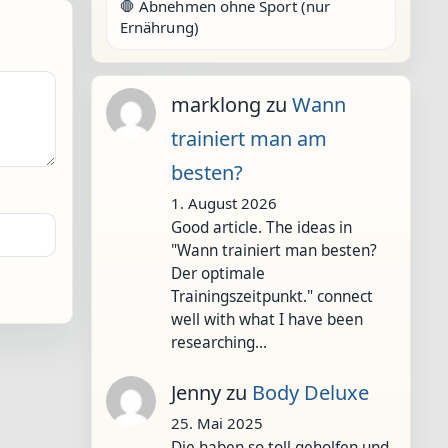
🛑 Abnehmen ohne Sport (nur
Ernährung)
marklong
zu
Wann
trainiert man am
besten?
1. August 2026
Good article. The ideas in
"Wann trainiert man besten?
Der optimale
Trainingszeitpunkt." connect
well with what I have been
researching…
Jenny
zu
Body Deluxe
25. Mai 2025
Die haben so toll geholfen und