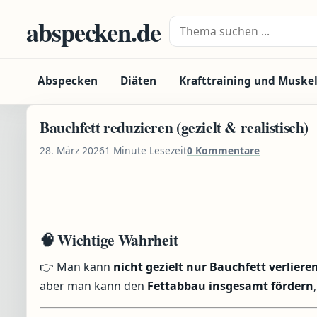
Zum Inhalt springen
abspecken.de
Suche nach:
Abspecken
Diäten
Krafttraining und Muske
Bauchfett reduzieren (gezielt & realistisch)
28. März 2026
1 Minute Lesezeit
0 Kommentare
🧠 Wichtige Wahrheit
👉 Man kann
nicht gezielt nur Bauchfett verliere
aber man kann den
Fettabbau insgesamt fördern