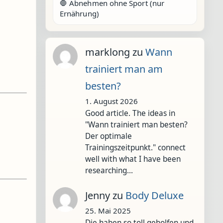
🛑 Abnehmen ohne Sport (nur
Ernährung)
marklong
zu
Wann
trainiert man am
besten?
1. August 2026
Good article. The ideas in
"Wann trainiert man besten?
Der optimale
Trainingszeitpunkt." connect
well with what I have been
researching…
Jenny
zu
Body Deluxe
25. Mai 2025
Die haben so toll geholfen und