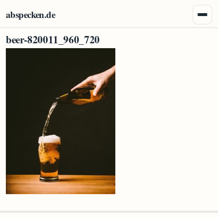
Zum Inhalt springen
abspecken.de
Menü 
beer-820011_960_720