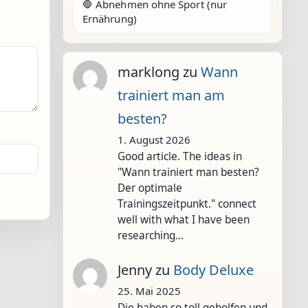
🛑 Abnehmen ohne Sport (nur
Ernährung)
marklong
zu
Wann
trainiert man am
besten?
1. August 2026
Good article. The ideas in
"Wann trainiert man besten?
Der optimale
Trainingszeitpunkt." connect
well with what I have been
researching…
Jenny
zu
Body Deluxe
25. Mai 2025
Die haben so toll geholfen und