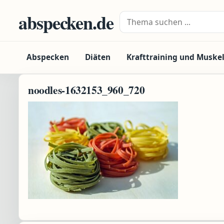
Zum Inhalt springen
abspecken.de
Suche nach:
Abspecken
Diäten
Krafttraining und Muske
noodles-1632153_960_720