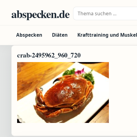
Zum Inhalt springen
abspecken.de
Suche nach:
Abspecken
Diäten
Krafttraining und Muske
crab-2495962_960_720