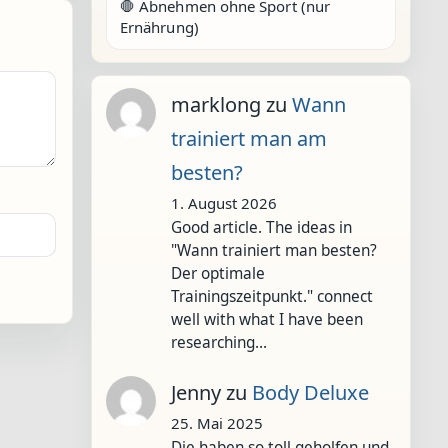
🛑 Abnehmen ohne Sport (nur
Ernährung)
marklong
zu
Wann
trainiert man am
besten?
1. August 2026
Good article. The ideas in
"Wann trainiert man besten?
Der optimale
Trainingszeitpunkt." connect
well with what I have been
researching…
Jenny
zu
Body Deluxe
25. Mai 2025
Die haben so toll geholfen und