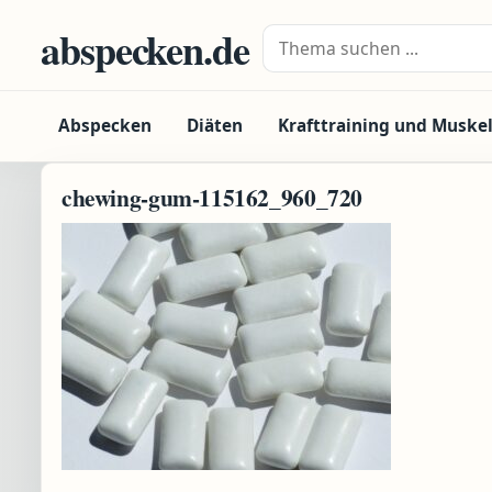
Zum Inhalt springen
abspecken.de
Suche nach:
Abspecken
Diäten
Krafttraining und Muske
chewing-gum-115162_960_720