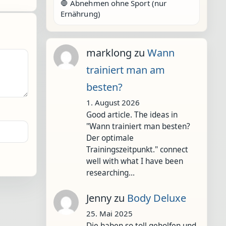
🛑 Abnehmen ohne Sport (nur
Ernährung)
marklong
zu
Wann
trainiert man am
besten?
1. August 2026
Good article. The ideas in
"Wann trainiert man besten?
Der optimale
Trainingszeitpunkt." connect
well with what I have been
researching…
Jenny
zu
Body Deluxe
25. Mai 2025
Die haben so toll geholfen und