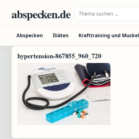
Zum Inhalt springen
abspecken.de
Suche nach:
Abspecken
Diäten
Krafttraining und Muske
hypertension-867855_960_720