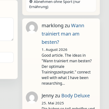
🛑 Abnehmen ohne Sport (nur
Ernährung)
marklong
zu
Wann
trainiert man am
besten?
1. August 2026
Good article. The ideas in
"Wann trainiert man besten?
Der optimale
Trainingszeitpunkt." connect
well with what I have been
researching…
Jenny
zu
Body Deluxe
25. Mai 2025
Die haben so toll geholfen und