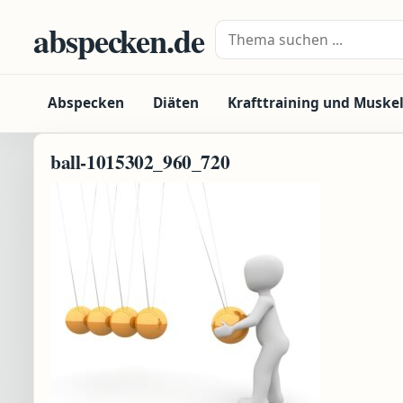
Zum Inhalt springen
abspecken.de
Suche nach:
Abspecken
Diäten
Krafttraining und Muske
ball-1015302_960_720