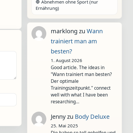
🛑 Abnehmen ohne Sport (nur
Ernährung)
marklong
zu
Wann
trainiert man am
besten?
1. August 2026
Good article. The ideas in
"Wann trainiert man besten?
Der optimale
Trainingszeitpunkt." connect
well with what I have been
researching…
Jenny
zu
Body Deluxe
25. Mai 2025
Die haben so toll geholfen und